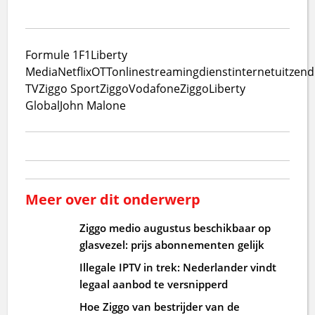
Formule 1
F1
Liberty
Media
Netflix
OTT
online
streamingdienst
internet
uitzen
TV
Ziggo Sport
Ziggo
VodafoneZiggo
Liberty
Global
John Malone
Meer over dit onderwerp
Ziggo medio augustus beschikbaar op
glasvezel: prijs abonnementen gelijk
Illegale IPTV in trek: Nederlander vindt
legaal aanbod te versnipperd
Hoe Ziggo van bestrijder van de