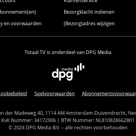
account
Klantenservice
abonnement(en)
Bezorgklacht indienen
cy en voorwaarden
(Bezorg)adres wijzigen
Totaal TV is onderdeel van DPG Media
cookiebeleid
Spelvoorwaarden
Abonnementsvoorwaa
 Van der Madeweg 40, 1114 AM Amsterdam-Duivendrecht, Ne
KvK Nummer: 34172906 | BTW Nummer: NL810828662B01
© 2024 DPG Media B.V. – alle rechten voorbehouden