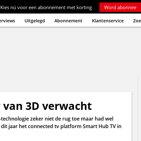
Kies nú voor een abonnement met korting
Word abonnee
erviews
Uitgelegd
Abonnement
Klantenservice
Zoe
 van 3D verwacht
technologie zeker niet de rug toe maar had wel
it jaar het connected tv platform Smart Hub TV in