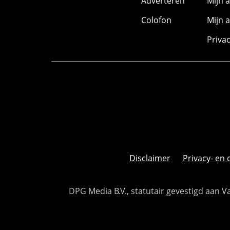
Adverteren
Mijn 
Colofon
Mijn 
Priva
Disclaimer
Privacy- en 
DPG Media B.V., statutair gevestigd aan