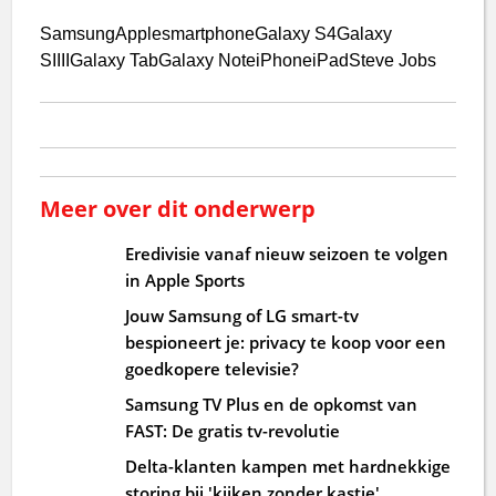
Samsung
Apple
smartphone
Galaxy S4
Galaxy
SIIII
Galaxy Tab
Galaxy Note
iPhone
iPad
Steve Jobs
Meer over dit onderwerp
Eredivisie vanaf nieuw seizoen te volgen
in Apple Sports
Jouw Samsung of LG smart-tv
bespioneert je: privacy te koop voor een
goedkopere televisie?
Samsung TV Plus en de opkomst van
FAST: De gratis tv-revolutie
Delta-klanten kampen met hardnekkige
storing bij 'kijken zonder kastje'