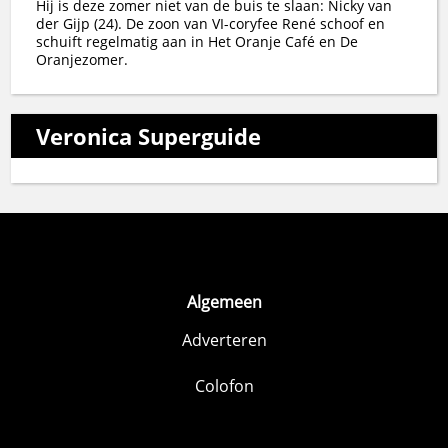
Hij is deze zomer niet van de buis te slaan: Nicky van
der Gijp (24). De zoon van VI-coryfee René schoof en
schuift regelmatig aan in Het Oranje Café en De
Oranjezomer.
Veronica Superguide
Algemeen
Adverteren
Colofon