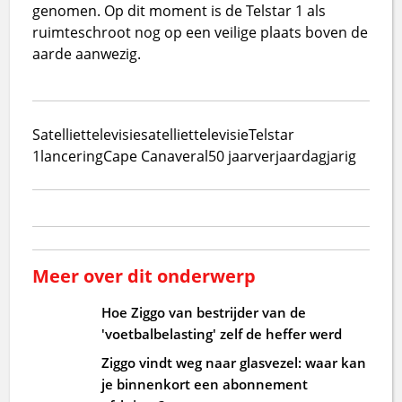
genomen. Op dit moment is de Telstar 1 als
ruimteschroot nog op een veilige plaats boven de
aarde aanwezig.
Satelliet
televisie
satelliettelevisie
Telstar
1
lancering
Cape Canaveral
50 jaar
verjaardag
jarig
Meer over dit onderwerp
Hoe Ziggo van bestrijder van de
'voetbalbelasting' zelf de heffer werd
Ziggo vindt weg naar glasvezel: waar kan
je binnenkort een abonnement