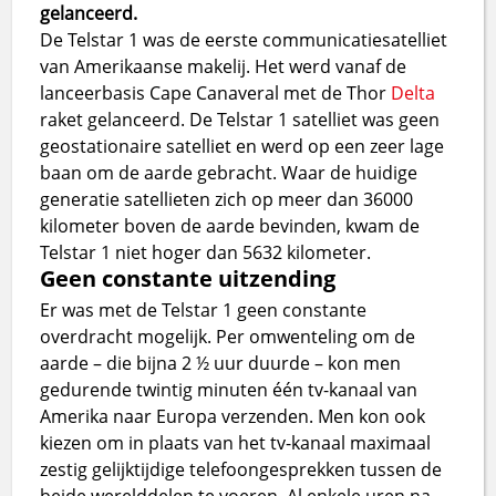
gelanceerd.
De Telstar 1 was de eerste communicatiesatelliet
van Amerikaanse makelij. Het werd vanaf de
lanceerbasis Cape Canaveral met de Thor
Delta
raket gelanceerd. De Telstar 1 satelliet was geen
geostationaire satelliet en werd op een zeer lage
baan om de aarde gebracht. Waar de huidige
generatie satellieten zich op meer dan 36000
kilometer boven de aarde bevinden, kwam de
Telstar 1 niet hoger dan 5632 kilometer.
Geen constante uitzending
Er was met de Telstar 1 geen constante
overdracht mogelijk. Per omwenteling om de
aarde – die bijna 2 ½ uur duurde – kon men
gedurende twintig minuten één tv-kanaal van
Amerika naar Europa verzenden. Men kon ook
kiezen om in plaats van het tv-kanaal maximaal
zestig gelijktijdige telefoongesprekken tussen de
beide werelddelen te voeren. Al enkele uren na