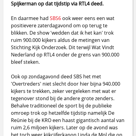
Spijkerman op dat tijdstip via RTL4 deed.
En daarmee had
SBS6
ook weer eens een wat
positievere zaterdagavond om op terug te
blikken. De show 'wedden dat ik het kan' trok
ruim 900.000 kijkers aldus de metingen van
Stichting Kijk Onderzoek. Dit terwijl Wat Vindt
Nederland op RTL4 onder de grens van 900.000
bleef steken.
Ook op zondagavond deed SBS het met
'Overtreders' niet slecht door hier bijna 940.000
kijkers te trekken, zeker vergeleken met wat er
tegenover stond bij de andere grote zenders.
Behalve traditioneel de sport bij de publieke
omroep trok op hetzelfde tijdstip namelijk De
Reünie bij de KRO een haast gigantisch aantal van
ruim 2,6 miljoen kijkers. Later op de avond was
het toch weer kijkcijferkanon Linda de Mol die op