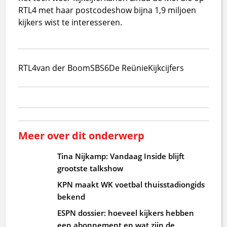
RTL4 met haar postcodeshow bijna 1,9 miljoen
kijkers wist te interesseren.
RTL4
van der Boom
SBS6
De Reünie
Kijkcijfers
Meer over dit onderwerp
Tina Nijkamp: Vandaag Inside blijft
grootste talkshow
KPN maakt WK voetbal thuisstadiongids
bekend
ESPN dossier: hoeveel kijkers hebben
een abonnement en wat zijn de