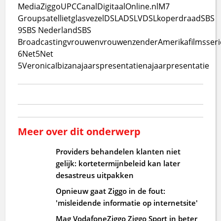
Media
Ziggo
UPC
CanalDigitaal
Online.nl
M7
Group
satelliet
glasvezel
DSL
ADSL
VDSL
koperdraad
SBS
9
SBS Nederland
SBS
Broadcasting
vrouwen
vrouwenzender
Amerika
films
ser
6
Net5
Net
5
Veronica
Ibiza
najaarspresentatie
najaarpresentatie
Meer over dit onderwerp
Providers behandelen klanten niet
gelijk: kortetermijnbeleid kan later
desastreus uitpakken
Opnieuw gaat Ziggo in de fout:
'misleidende informatie op internetsite'
Mag VodafoneZiggo Ziggo Sport in beter