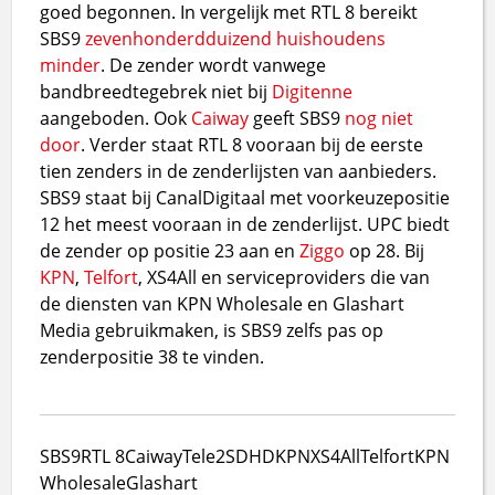
goed begonnen. In vergelijk met RTL 8 bereikt
SBS9
zevenhonderdduizend huishoudens
minder
. De zender wordt vanwege
bandbreedtegebrek niet bij
Digitenne
aangeboden. Ook
Caiway
geeft SBS9
nog niet
door
. Verder staat RTL 8 vooraan bij de eerste
tien zenders in de zenderlijsten van aanbieders.
SBS9 staat bij CanalDigitaal met voorkeuzepositie
12 het meest vooraan in de zenderlijst. UPC biedt
de zender op positie 23 aan en
Ziggo
op 28. Bij
KPN
,
Telfort
, XS4All en serviceproviders die van
de diensten van KPN Wholesale en Glashart
Media gebruikmaken, is SBS9 zelfs pas op
zenderpositie 38 te vinden.
SBS9
RTL 8
Caiway
Tele2
SD
HD
KPN
XS4All
Telfort
KPN
Wholesale
Glashart