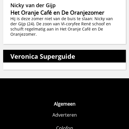
Nicky van der Gijp
Het Oranje Café en De Oranjezomer
Hij is deze zomer niet van de buis te slaan: Nicky van
der Gijp (24). De zoon van VI-coryfee René schoof en
schuift regelmatig aan in Het Oranje Café en De
Oranjezomer.
Veronica Superguide
Algemeen
Adverteren
Colofon