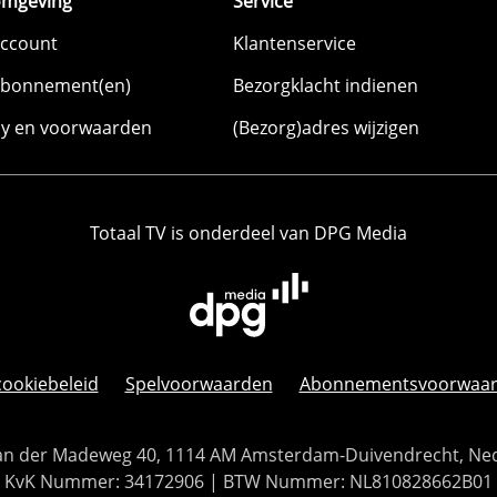
omgeving
Service
account
Klantenservice
abonnement(en)
Bezorgklacht indienen
cy en voorwaarden
(Bezorg)adres wijzigen
Totaal TV is onderdeel van DPG Media
cookiebeleid
Spelvoorwaarden
Abonnementsvoorwaa
 Van der Madeweg 40, 1114 AM Amsterdam-Duivendrecht, Ne
KvK Nummer: 34172906 | BTW Nummer: NL810828662B01