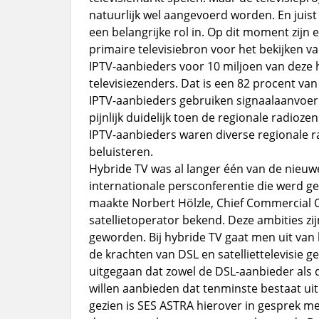
natuurlijk wel aangevoerd worden. En juist
een belangrijke rol in. Op dit moment zijn 
primaire televisiebron voor het bekijken van
IPTV-aanbieders voor 10 miljoen van deze
televisiezenders. Dat is een 82 procent va
IPTV-aanbieders gebruiken signaalaanvoer v
pijnlijk duidelijk toen de regionale radioze
IPTV-aanbieders waren diverse regionale 
beluisteren.
Hybride TV was al langer één van de nieuw
internationale persconferentie die werd 
maakte Norbert Hölzle, Chief Commercial Of
satellietoperator bekend. Deze ambities z
geworden. Bij hybride TV gaat men uit van 
de krachten van DSL en satelliettelevisie g
uitgegaan dat zowel de DSL-aanbieder als de
willen aanbieden dat tenminste bestaat uit 
gezien is SES ASTRA hierover in gesprek me