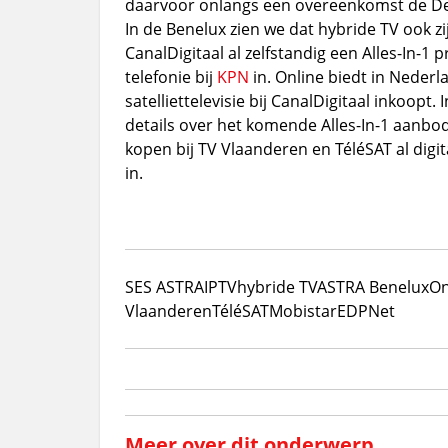
daarvoor onlangs een overeenkomst de D
In de Benelux zien we dat hybride TV ook z
CanalDigitaal al zelfstandig een Alles-In-1
telefonie bij
KPN
in. Online biedt in Nederl
satelliettelevisie bij CanalDigitaal inkoopt.
details over het komende Alles-In-1 aanb
kopen bij TV Vlaanderen en TéléSAT al digita
in.
SES ASTRA
IPTV
hybride TV
ASTRA Benelux
On
Vlaanderen
TéléSAT
Mobistar
EDPNet
Meer over dit onderwerp