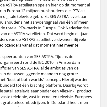
 de ASTRA-satellieten spelen hier op dit moment al
er in Europa 12 miljoen huishoudens die IPTV als
 digitale televisie gebruikt. SES ASTRA levert aan
 huishoudens het aanvoersignaal van één of meer
n de totale IPTV-markt in Europa. Ook Nederlandse
an de ASTRA-satellieten. Dat werd begin dit jaar
nders van de ASTRA3-satelliet verdwenen. Bij vele
radiozenders vanaf dat moment niet meer te
e speerpunten van SES ASTRA. Tijdens de
georganiseerd rond de IBC 2010 in Amsterdam
ficier van SES ASTRA, al de ambities van de
ijn in de tussenliggende maanden nog groter
het "best of both worlds” concept. Hierbij worden
ebundeld tot één krachtig platform. Daarbij wordt
 satelliettelevisieaanbieder een Alles-In-1 product
vaste telefonie, vast internet en televisie. Europees
t grote telecombedrijven. In Duitsland heeft men