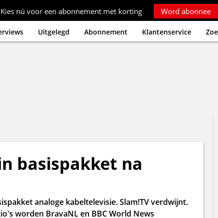
Kies nú voor een abonnement met korting
Word abonnee
erviews
Uitgelegd
Abonnement
Klantenservice
Zoe
in basispakket na
sispakket analoge kabeltelevisie. Slam!TV verdwijnt.
regio's worden BravaNL en BBC World News