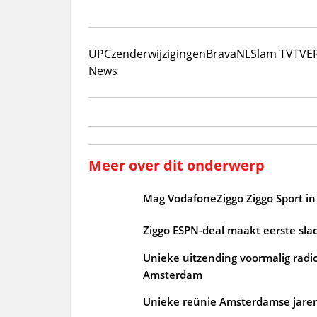
UPC
zenderwijzigingen
BravaNL
Slam TV
TVE
News
Meer over dit onderwerp
Mag VodafoneZiggo Ziggo Sport in 
Ziggo ESPN-deal maakt eerste slac
Unieke uitzending voormalig radi
Amsterdam
Unieke reünie Amsterdamse jaren