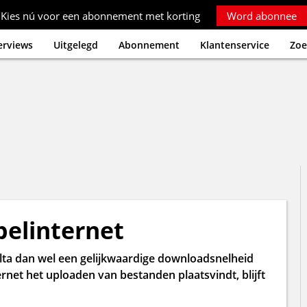
Kies nú voor een abonnement met korting
Word abonnee
erviews
Uitgelegd
Abonnement
Klantenservice
Zoe
belinternet
elta dan wel een gelijkwaardige downloadsnelheid
ernet het uploaden van bestanden plaatsvindt, blijft