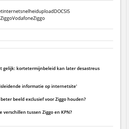
et
internetsnelheid
upload
DOCSIS
o
Ziggo
VodafoneZiggo
 gelijk: kortetermijnbeleid kan later desastreus
sleidende informatie op internetsite'
beter beeld exclusief voor Ziggo houden?
de verschillen tussen Ziggo en KPN?