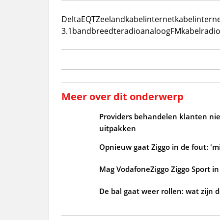
Delta
EQT
Zeeland
kabel
internet
kabelintern
3.1
bandbreedte
radio
analoog
FM
kabelradi
Meer over dit onderwerp
Providers behandelen klanten niet
uitpakken
Opnieuw gaat Ziggo in de fout: 'mi
Mag VodafoneZiggo Ziggo Sport in 
De bal gaat weer rollen: wat zijn 