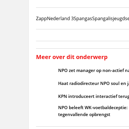
Zapp
Nederland 3
Spangas
Spangalis
jeugdse
Meer over dit onderwerp
NPO zet manager op non-actief n
Haat radiodirecteur NPO soul en 
KPN introduceert interactief terug
NPO beleeft WK-voetbaldeceptie: d
tegenvallende opbrengst