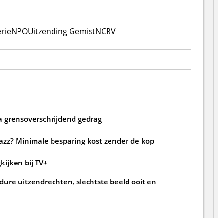
rie
NPO
Uitzending Gemist
NCRV
a grensoverschrijdend gedrag
jazz? Minimale besparing kost zender de kop
kijken bij TV+
ure uitzendrechten, slechtste beeld ooit en