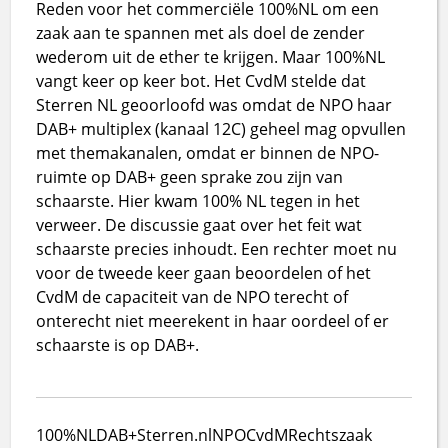
Reden voor het commerciële 100%NL om een
zaak aan te spannen met als doel de zender
wederom uit de ether te krijgen. Maar 100%NL
vangt keer op keer bot. Het CvdM stelde dat
Sterren NL geoorloofd was omdat de NPO haar
DAB+ multiplex (kanaal 12C) geheel mag opvullen
met themakanalen, omdat er binnen de NPO-
ruimte op DAB+ geen sprake zou zijn van
schaarste. Hier kwam 100% NL tegen in het
verweer. De discussie gaat over het feit wat
schaarste precies inhoudt. Een rechter moet nu
voor de tweede keer gaan beoordelen of het
CvdM de capaciteit van de NPO terecht of
onterecht niet meerekent in haar oordeel of er
schaarste is op DAB+.
100%NL
DAB+
Sterren.nl
NPO
CvdM
Rechtszaak