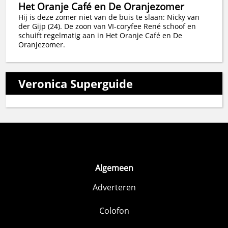
Het Oranje Café en De Oranjezomer
Hij is deze zomer niet van de buis te slaan: Nicky van
der Gijp (24). De zoon van VI-coryfee René schoof en
schuift regelmatig aan in Het Oranje Café en De
Oranjezomer.
Veronica Superguide
Algemeen
Adverteren
Colofon