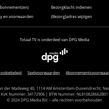
abonnement(en)
Bezorgklacht indienen
cy en voorwaarden
(Bezorg)adres wijzigen
Totaal TV is onderdeel van DPG Media
cookiebeleid
Spelvoorwaarden
Abonnementsvoorwaa
 Van der Madeweg 40, 1114 AM Amsterdam-Duivendrecht, Ne
KvK Nummer: 34172906 | BTW Nummer: NL810828662B01
© 2024 DPG Media B.V. – alle rechten voorbehouden