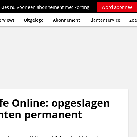
Kies nú voor een abonnement met korting
Word abonnee
erviews
Uitgelegd
Abonnement
Klantenservice
Zoe
afe Online: opgeslagen
nten permanent