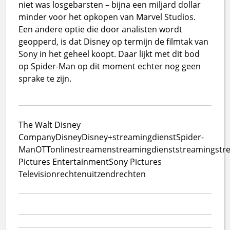
niet was losgebarsten – bijna een miljard dollar
minder voor het opkopen van Marvel Studios.
Een andere optie die door analisten wordt
geopperd, is dat Disney op termijn de filmtak van
Sony in het geheel koopt. Daar lijkt met dit bod
op Spider-Man op dit moment echter nog geen
sprake te zijn.
The Walt Disney
Company
Disney
Disney+
streamingdienst
Spider-
Man
OTT
online
streamen
streamingdienst
streaming
str
Pictures Entertainment
Sony Pictures
Television
rechten
uitzendrechten