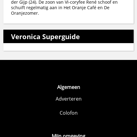
der Gijp (24). De zoon van VI-coryfee René schoof en
schuift regelmatig aan in Het Oranje Café en De
Oranjezomer.
Veronica Superguide
Algemeen
Adverteren
Colofon
Mijn omgeving