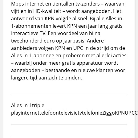
Mbps internet en tientallen tv-zenders – waarvan
vijftien in HD-kwaliteit – wordt aangeboden. Het
antwoord van KPN volgde al snel. Bij alle Alles-in-
1-abonnementen levert KPN een jaar lang gratis
Interactieve TV. Een voordeel van bijna
tweehonderd euro op jaarbasis. Andere
aanbieders volgen KPN en UPC in de strijd om de
Alles-in-1-abonnee en proberen met allerlei acties
– waarbij onder meer gratis apparatuur wordt
aangeboden – bestaande en nieuwe klanten voor
langere tijd aan zich te binden.
Alles-in-1
triple
play
internet
telefoon
televisie
tv
telefonie
Ziggo
KPN
UPC
C