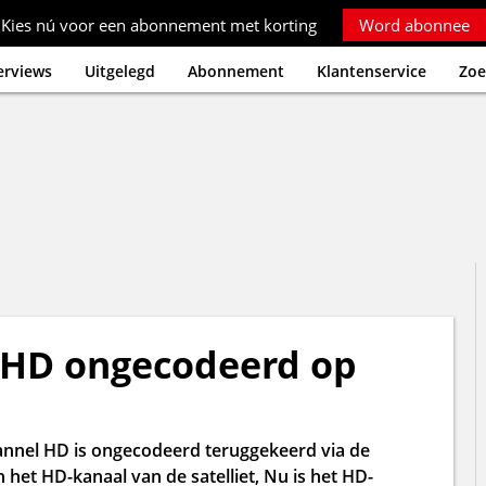
Kies nú voor een abonnement met korting
Word abonnee
erviews
Uitgelegd
Abonnement
Klantenservice
Zoe
 HD ongecodeerd op
nnel HD is ongecodeerd teruggekeerd via de
het HD-kanaal van de satelliet, Nu is het HD-