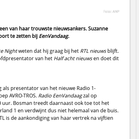
Foto: ANP
r een van haar trouwste nieuwsankers. Suzanne
ort te zetten bij
EenVandaag.
te Night
weten dat hij graag bij het
RTL nieuws
blijft.
ofdpresentator van het
Half acht nieuws
en doet dit
 als presentator van het nieuwe Radio 1-
roep AVRO-TROS.
Radio EenVandaag
zal op
 uur.
Bosman treedt daarnaast ook toe tot het
land 1 en verdwijnt dus niet helemaal van de buis.
L is de aankondiging van haar vertrek na vijftien