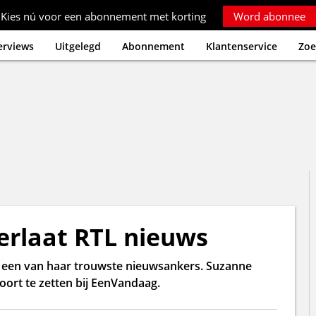
Kies nú voor een abonnement met korting
Word abonnee
erviews
Uitgelegd
Abonnement
Klantenservice
Zoe
rlaat RTL nieuws
ar een van haar trouwste nieuwsankers. Suzanne
ort te zetten bij EenVandaag.