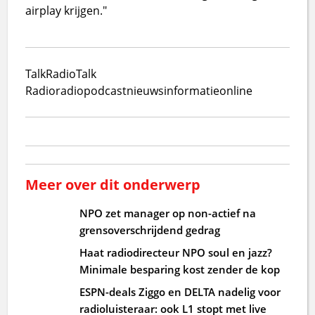
airplay krijgen."
TalkRadio
Talk
Radio
radio
podcast
nieuws
informatie
online
Meer over dit onderwerp
NPO zet manager op non-actief na
grensoverschrijdend gedrag
Haat radiodirecteur NPO soul en jazz?
Minimale besparing kost zender de kop
ESPN-deals Ziggo en DELTA nadelig voor
radioluisteraar: ook L1 stopt met live