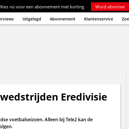
Kies nú voor een abonnement met korting
Word abonnee
erviews
Uitgelegd
Abonnement
Klantenservice
Zoe
 wedstrijden Eredivisie
se voetbalseizoen. Alleen bij Tele2 kan de
volgen.