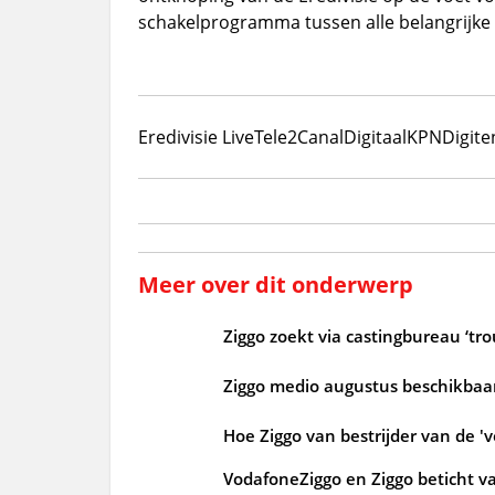
schakelprogramma tussen alle belangrijke w
Eredivisie Live
Tele2
CanalDigitaal
KPN
Digit
Meer over dit onderwerp
Ziggo zoekt via castingbureau ‘tr
Ziggo medio augustus beschikbaar
Hoe Ziggo van bestrijder van de 'v
VodafoneZiggo en Ziggo beticht v