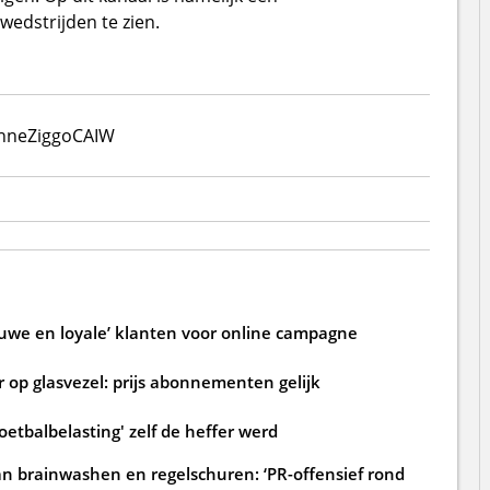
edstrijden te zien.
enne
Ziggo
CAIW
ouwe en loyale’ klanten voor online campagne
 op glasvezel: prijs abonnementen gelijk
oetbalbelasting' zelf de heffer werd
an brainwashen en regelschuren: ‘PR-offensief rond