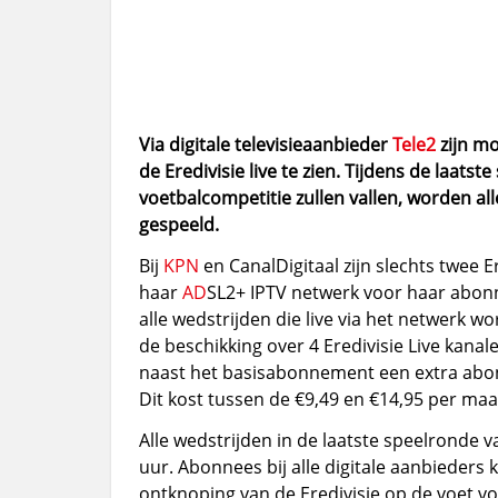
Via digitale televisieaanbieder
Tele2
zijn mo
de Eredivisie live te zien. Tijdens de laatst
voetbalcompetitie zullen vallen, worden alle
gespeeld.
Bij
KPN
en CanalDigitaal zijn slechts twee E
haar
AD
SL2+ IPTV netwerk voor haar abon
alle wedstrijden die live via het netwerk
de beschikking over 4 Eredivisie Live kanal
naast het basisabonnement een extra abon
Dit kost tussen de €9,49 en €14,95 per maan
Alle wedstrijden in de laatste speelronde 
uur. Abonnees bij alle digitale aanbieders 
ontknoping van de Eredivisie op de voet vol