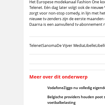
Het Europese modekanaal Fashion One komt
Telenet. Eén dag later volgt ook de nieuw
zorgt voor non-stop comedy, in lijn met h
nieuwe tv-zenders zijn de eerste maanden d
Daarna is een aanvullend tv-abonnement n
Telenet
Sanoma
De Vijver Media
Libelle
Libel
Meer over dit onderwerp
VodafoneZiggo nu volledig eigendo
Belgische providers houden poot s
voetbalbelasting