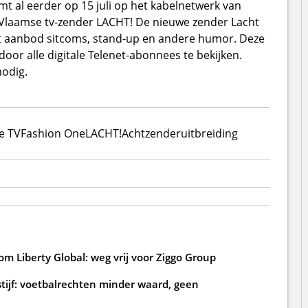
 al eerder op 15 juli op het kabelnetwerk van
e Vlaamse tv-zender LACHT! De nieuwe zender Lacht
et aanbod sitcoms, stand-up en andere humor. Deze
oor alle digitale Telenet-abonnees te bekijken.
odig.
le TV
Fashion One
LACHT!
Acht
zenderuitbreiding
m Liberty Global: weg vrij voor Ziggo Group
tijf: voetbalrechten minder waard, geen