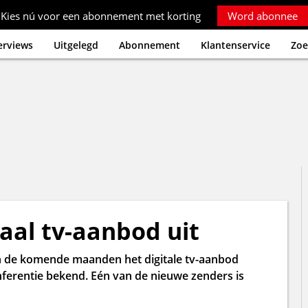
Kies nú voor een abonnement met korting
Word abonnee
erviews
Uitgelegd
Abonnement
Klantenservice
Zoe
taal tv-aanbod uit
 in de komende maanden het digitale tv-aanbod
ferentie bekend. Eén van de nieuwe zenders is