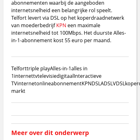
abonnementen waarbij de aangeboden
internetsnelheid een belangrijke rol speelt.
Telfort levert via DSL op het koperdraadnetwerk
van moederbedrijf
KPN
een maximale
internetsnelheid tot 100Mbps. Het duurste Alles-
in-1-abonnement kost 55 euro per maand.
Telfort
triple play
Alles-in-1
alles in
1
internet
tv
televisie
digitaal
Interactieve
TV
internet
online
abonnement
KPN
DSL
ADSL
VDSL
koper
markt
Meer over dit onderwerp