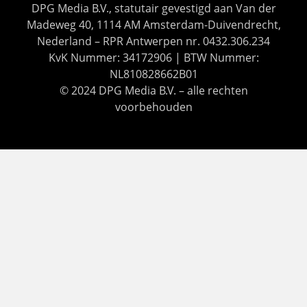
DPG Media B.V., statutair gevestigd aan Van der
Madeweg 40, 1114 AM Amsterdam-Duivendrecht,
Nederland – RPR Antwerpen nr. 0432.306.234
KvK Nummer: 34172906 | BTW Nummer:
NL810828662B01
© 2024 DPG Media B.V. – alle rechten
voorbehouden