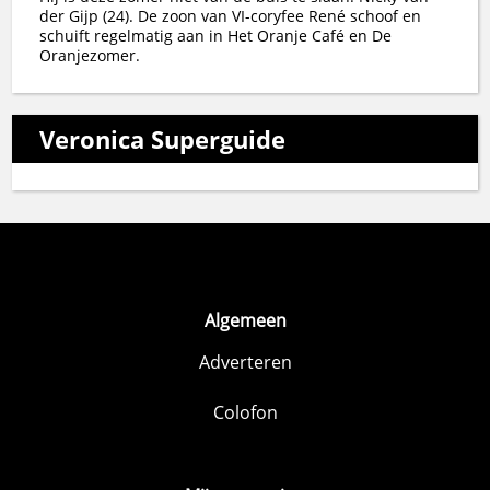
der Gijp (24). De zoon van VI-coryfee René schoof en
schuift regelmatig aan in Het Oranje Café en De
Oranjezomer.
Veronica Superguide
Algemeen
Adverteren
Colofon