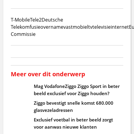
T-Mobile
Tele2
Deutsche
Telekom
fusie
overname
vast
mobiel
tv
televisie
internet
E
Commissie
Meer over dit onderwerp
Mag VodafoneZiggo Ziggo Sport in beter
beeld exclusief voor Ziggo houden?
Ziggo bevestigt snelle komst 680.000
glasvezeladressen
Exclusief voetbal in beter beeld zorgt
voor aanwas nieuwe klanten