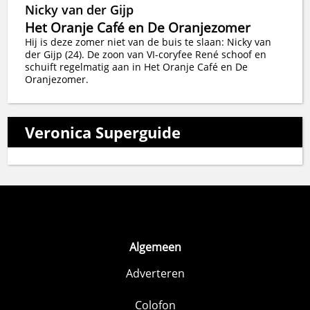
Nicky van der Gijp
Het Oranje Café en De Oranjezomer
Hij is deze zomer niet van de buis te slaan: Nicky van
der Gijp (24). De zoon van VI-coryfee René schoof en
schuift regelmatig aan in Het Oranje Café en De
Oranjezomer.
Veronica Superguide
Algemeen
Adverteren
Colofon