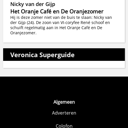
Nicky van der Gijp
Het Oranje Café en De Oranjezomer
Hij is deze zomer niet van de buis te slaan: Nicky van
der Gijp (24). De zoon van VI-coryfee René schoof en
schuift regelmatig aan in Het Oranje Café en De
Oranjezomer.
Veronica Superguide
Algemeen
Adverteren
Colofon