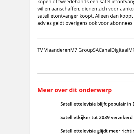
kopen of tweedehands een satellietontvang
willen aanschaffen, dienen zich voor aank
satellietontvanger koopt. Alleen dan koop
advies geldt overigens ook voor abonnees 
TV Vlaanderen
M7 Group
S
A
CanalDigitaal
M
Meer over dit onderwerp
Satelliettelevisie blijft populair 
Satellietkijker tot 2039 verzeker
Satelliettelevisie glijdt meer rich