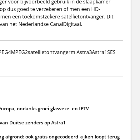
er voor bijvoorbeeld gebruik in de slaapkamer
oop dus goed te verzekeren of men een HD-
t men een toekomstzekere satellietontvanger. Dit
van het Nederlandse CanalDigitaal.
PEG4
MPEG2
satellietontvangerm Astra3
Astra1
SES
in Europa, ondanks groei glasvezel en IPTV
d van Duitse zenders op Astra1
ting afgrond: ook gratis ongecodeerd kijken loopt terug