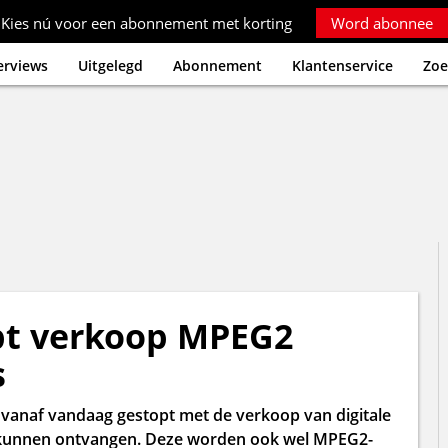
Kies nú voor een abonnement met korting
Word abonnee
erviews
Uitgelegd
Abonnement
Klantenservice
Zoe
pt verkoop MPEG2
s
 vanaf vandaag gestopt met de verkoop van digitale
en kunnen ontvangen. Deze worden ook wel MPEG2-