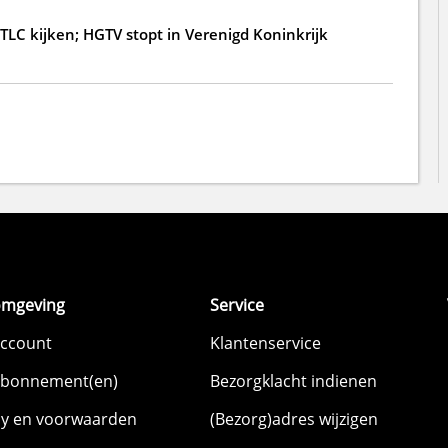
 TLC kijken; HGTV stopt in Verenigd Koninkrijk
omgeving
Service
account
Klantenservice
abonnement(en)
Bezorgklacht indienen
cy en voorwaarden
(Bezorg)adres wijzigen