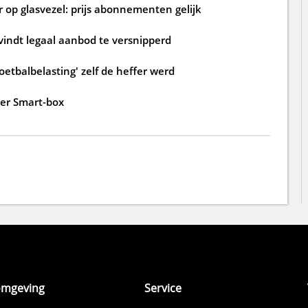
 op glasvezel: prijs abonnementen gelijk
 vindt legaal aanbod te versnipperd
oetbalbelasting' zelf de heffer werd
der Smart-box
omgeving
Service