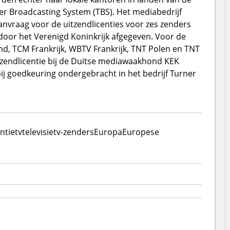
er Broadcasting System (TBS). Het mediabedrijf
aanvraag voor de uitzendlicenties voor zes zenders
n door het Verenigd Koninkrijk afgegeven. Voor de
d, TCM Frankrijk, WBTV Frankrijk, TNT Polen en TNT
zendlicentie bij de Duitse mediawaakhond KEK
ij goedkeuring ondergebracht in het bedrijf Turner
ntie
tv
televisie
tv-zenders
Europa
Europese