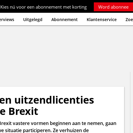
Kies nú voor een abonnement met korting
Word abonnee
erviews
Uitgelegd
Abonnement
Klantenservice
Zoe
en uitzendlicenties
 Brexit
Brexit vastere vormen beginnen aan te nemen, gaan
 situatie participeren. Ze verhuizen de