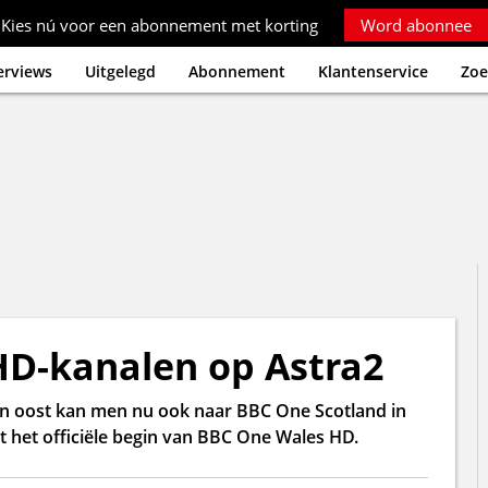
Kies nú voor een abonnement met korting
Word abonnee
erviews
Uitgelegd
Abonnement
Klantenservice
Zoe
D-kanalen op Astra2
den oost kan men nu ook naar BBC One Scotland in
t het officiële begin van BBC One Wales HD.