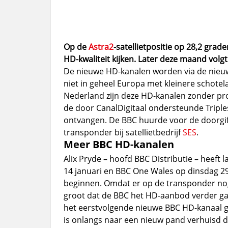
Op de
Astra2
-satellietpositie op 28,2 gra
HD-kwaliteit kijken. Later deze maand volg
De nieuwe HD-kanalen worden via de nieuwe
niet in geheel Europa met kleinere schotel
Nederland zijn deze HD-kanalen zonder p
de door CanalDigitaal ondersteunde Triples
ontvangen. De BBC huurde voor de doorgi
transponder bij satellietbedrijf
SES
.
Meer BBC HD-kanalen
Alix Pryde – hoofd BBC Distributie – heef
14 januari en BBC One Wales op dinsdag 29 j
beginnen. Omdat er op de transponder nog 
groot dat de BBC het HD-aanbod verder ga
het eerstvolgende nieuwe BBC HD-kanaal g
is onlangs naar een nieuw pand verhuisd da