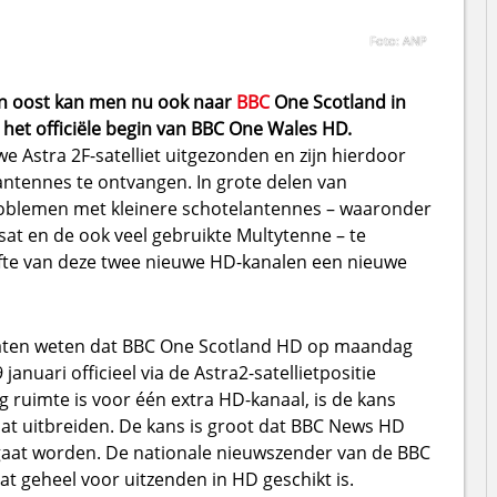
Foto: ANP
den oost kan men nu ook naar
BBC
One Scotland in
t het officiële begin van BBC One Wales HD.
 Astra 2F-satelliet uitgezonden en zijn hierdoor
antennes te ontvangen. In grote delen van
roblemen met kleinere schotelantennes – waaronder
at en de ook veel gebruikte Multytenne – te
fte van deze twee nieuwe HD-kanalen een nieuwe
t laten weten dat BBC One Scotland HD op maandag
anuari officieel via de Astra2-satellietpositie
ruimte is voor één extra HD-kanaal, is de kans
at uitbreiden. De kans is groot dat BBC News HD
aat worden. De nationale nieuwszender van de BBC
t geheel voor uitzenden in HD geschikt is.