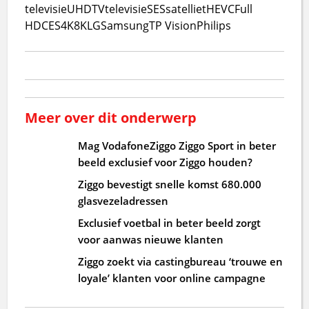
televisie
UHDTV
televisie
SES
satelliet
HEVC
Full
HD
CES
4K
8K
LG
Samsung
TP Vision
Philips
Meer over dit onderwerp
Mag VodafoneZiggo Ziggo Sport in beter
beeld exclusief voor Ziggo houden?
Ziggo bevestigt snelle komst 680.000
glasvezeladressen
Exclusief voetbal in beter beeld zorgt
voor aanwas nieuwe klanten
Ziggo zoekt via castingbureau ‘trouwe en
loyale’ klanten voor online campagne