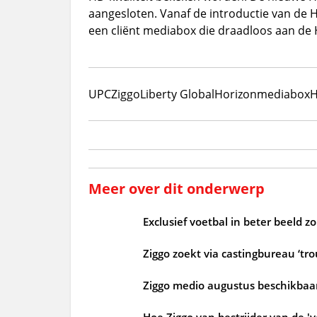
aangesloten. Vanaf de introductie van de 
een cliënt mediabox die draadloos aan d
UPC
Ziggo
Liberty Global
Horizon
mediabox
H
Meer over dit onderwerp
Exclusief voetbal in beter beeld 
Ziggo zoekt via castingbureau ‘tr
Ziggo medio augustus beschikbaar
Hoe Ziggo van bestrijder van de 'v