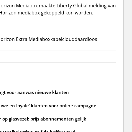
Horizon Mediabox maakte Liberty Global melding van
e Horizon mediabox gekoppeld kon worden.
orizon Extra Mediabox
kabel
cloud
daardloos
zorgt voor aanwas nieuwe klanten
ouwe en loyale’ klanten voor online campagne
 op glasvezel: prijs abonnementen gelijk
oetbalbelasting' zelf de heffer werd