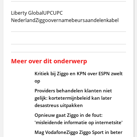
Liberty Global
UPC
UPC
Nederland
Ziggo
overname
beurs
aandelen
kabel
Meer over dit onderwerp
Kritiek bij Ziggo en KPN over ESPN zwelt
op
Providers behandelen klanten niet
gelijk: kortetermijnbeleid kan later
desastreus uitpakken
Opnieuw gaat Ziggo in de fout:
'misleidende informatie op internetsite'
Mag VodafoneZiggo Ziggo Sport in beter