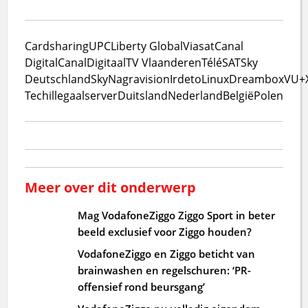
Cardsharing
UPC
Liberty Global
Viasat
Canal
Digital
CanalDigitaal
TV Vlaanderen
TéléSAT
Sky
Deutschland
Sky
Nagravision
Irdeto
Linux
Dreambox
VU+
Tech
illegaal
server
Duitsland
Nederland
België
Polen
Meer over dit onderwerp
Mag VodafoneZiggo Ziggo Sport in beter
beeld exclusief voor Ziggo houden?
VodafoneZiggo en Ziggo beticht van
brainwashen en regelschuren: ‘PR-
offensief rond beursgang’