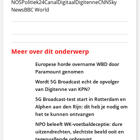
NOS
Politiek24
CanalDigitaal
Digitenne
CNN
Sky
News
BBC World
Meer over dit onderwerp
Europese horde overname WBD door
Paramount genomen
Wordt 5G Broadcast echt de opvolger
van Digitenne van KPN?
5G Broadcast-test start in Rotterdam en
Alphen aan den Rijn: dit heb je nodig om
het te kunnen ontvangen
NPO beleeft WK-voetbaldeceptie: dure
uitzendrechten, slechtste beeld ooit en
tegenvallende opbrengst