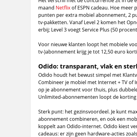
Het verschil met de concurrentie zit in de ex
maand
Netflix
of ESPN cadeau. Hoe meer pro
punten per extra mobiel abonnement, 2 pu
tv-pakketten. Vanaf Level 2 komen het Op
erbij; Level 3 voegt Service Plus (50 proce
Voor nieuwe klanten loopt het mobiele voord
tv-)abonnement krijg je tot 12,50 euro kor
Odido: transparant, vlak en ster
Odido houdt het bewust simpel met Klantvo
Combineer je mobiel met Internet + TV of I
op je abonnement voor thuis, plus dubbele
Unlimited-abonnementen loopt de korting 
Sterk punt: het gezinsvoordeel. Je kunt m
abonnement combineren, en ook een mobie
koppelt aan Odido-internet. Odido kiest ve
cadeaus: er zijn geen hardware-acties zoals