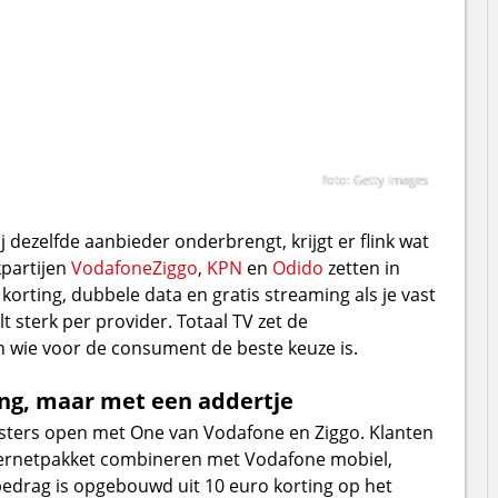
foto: Getty Images
dezelfde aanbieder onderbrengt, krijgt er flink wat
kpartijen
Vodafone
Ziggo
,
KPN
en
Odido
zetten in
korting, dubbele data en gratis streaming als je vast
 sterk per provider. Totaal TV zet de
n wie voor de consument de beste keuze is.
ing, maar met een addertje
gisters open met One van Vodafone en Ziggo. Klanten
nternetpakket combineren met Vodafone mobiel,
edrag is opgebouwd uit 10 euro korting op het