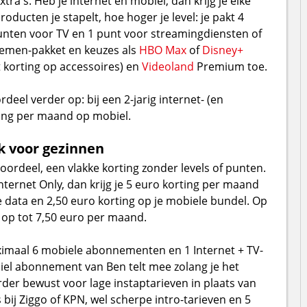
tra's. Heb je internet én mobiel, dan krijg je elke
ducten je stapelt, hoe hoger je level: je pakt 4
nten voor TV en 1 punt voor streamingdiensten of
nemen-pakket en keuzes als
HBO Max
of
Disney+
nt korting op accessoires) en
Videoland
Premium toe.
eel verder op: bij een 2-jarig internet- (en
ting per maand op mobiel.
k voor gezinnen
ordeel, een vlakke korting zonder levels of punten.
nternet Only, dan krijg je 5 euro korting per maand
 data en 2,50 euro korting op je mobiele bundel. Op
op tot 7,50 euro per maand.
aximaal 6 mobiele abonnementen en 1 Internet + TV-
l abonnement van Ben telt mee zolang je het
rder bewust voor lage instaptarieven in plaats van
 bij Ziggo of KPN, wel scherpe intro-tarieven en 5