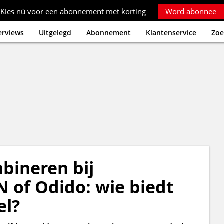
Kies nú voor een abonnement met korting
Word abonnee
erviews
Uitgelegd
Abonnement
Klantenservice
Zoe
bineren bij
 of Odido: wie biedt
el?