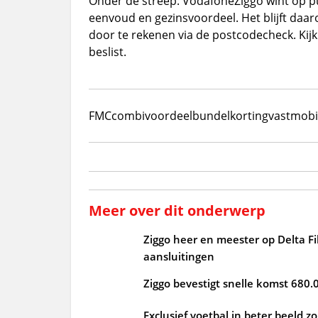
Onder de streep: VodafoneZiggo wint op p
eenvoud en gezinsvoordeel. Het blijft daa
door te rekenen via de postcodecheck. Kijk
beslist.
FMC
combivoordeel
bundelkorting
vast
mobi
Meer over dit onderwerp
Ziggo heer en meester op Delta Fi
aansluitingen
Ziggo bevestigt snelle komst 680.
Exclusief voetbal in beter beeld 