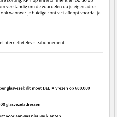
ure korting, KPN op entertainment en Odido op
rom verstandig om de voordelen op je eigen adres
 ook wanneer je huidige contract afloopt voordat je
el
internet
tv
televisie
abonnement
ber glasvezel: dit moet DELTA vrezen op 680.000
000 glasvezeladressen
zorgt voor aanwas nieuwe klanten