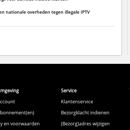
n nationale overheden tegen illegale IPTV
omgeving
Service
account
Klantenservice
abonnement(en)
Bezorgklacht indienen
cy en voorwaarden
(Bezorg)adres wijzigen