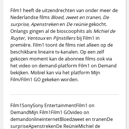
Film1 heeft de uitzendrechten van onder meer de
Nederlandse films
Bloed, zweet en tranen, De
surprise, Apenstreken
en
De reünie
gekocht.
Onlangs gingen al de bioscoophits als
Michiel de
Ruyter, Ventoux
en
Pijnstillers
bij Film1 in
première. Film1 toont de films niet alleen op de
beschikbare lineaire tv-kanalen. Op een zelf
gekozen moment kan de abonnee films ook via
het video on demand-platform Film1 on Demand
bekijken. Mobiel kan via het platform Mijn
Film/Film1 GO gekeken worden.
Film1
Sony
Sony Entertainment
Film1 on
Demand
Mijn Film1
Film1 GO
video on
demand
online
internet
Bloed
zweet en tranen
De
surprise
Apenstreken
De Reünie
Michiel de