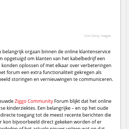
Foto Getty Images
elangrijk orgaan binnen de online klantenservice
rum opgetuigd om klanten van het kabelbedrijf een
n konden oplossen of met elkaar over verbeteringen
het forum een extra functionaliteit gekregen als
rbeeld storingen en vernieuwingen te communiceren.
nieuwde
Ziggo Community
Forum blijkt dat het online
e kinderziektes. Een belangrijke – en op het oude
 directe toegang tot de meest recente berichten die
r kon bijvoorbeeld direct gekeken worden of er
ordeden of het actuele nieuws volgen wat op dat