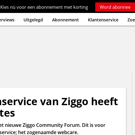
Kies nú voor een abonnement met korting
Word abonnee
erviews
Uitgelegd
Abonnement
Klantenservice
Zoe
service van Ziggo heeft
tes
et nieuwe Ziggo Community Forum. Dit is voor
enservice; het zogenaamde webcare.