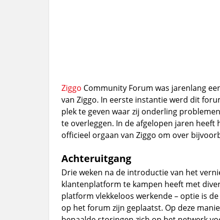
Ziggo
Community Forum was jarenlang een b
van Ziggo. In eerste instantie werd dit fo
plek te geven waar zij onderling probleme
te overleggen. In de afgelopen jaren heeft 
officieel orgaan van Ziggo om over bijvoo
Achteruitgang
Drie weken na de introductie van het ver
klantenplatform te kampen heeft met divers
platform vlekkeloos werkende – optie is de
op het forum zijn geplaatst. Op deze manie
bepaalde storingen zich op het netwerk vo