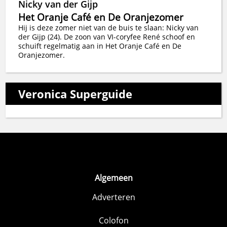
Nicky van der Gijp
Het Oranje Café en De Oranjezomer
Hij is deze zomer niet van de buis te slaan: Nicky van
der Gijp (24). De zoon van VI-coryfee René schoof en
schuift regelmatig aan in Het Oranje Café en De
Oranjezomer.
Veronica Superguide
Algemeen
Adverteren
Colofon