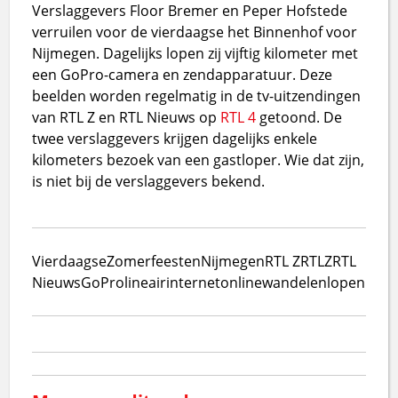
Verslaggevers Floor Bremer en Peper Hofstede
verruilen voor de vierdaagse het Binnenhof voor
Nijmegen. Dagelijks lopen zij vijftig kilometer met
een GoPro-camera en zendapparatuur. Deze
beelden worden regelmatig in de tv-uitzendingen
van RTL Z en RTL Nieuws op
RTL 4
getoond. De
twee verslaggevers krijgen dagelijks enkele
kilometers bezoek van een gastloper. Wie dat zijn,
is niet bij de verslaggevers bekend.
Vierdaagse
Zomerfeesten
Nijmegen
RTL Z
RTLZ
RTL
Nieuws
GoPro
lineair
internet
online
wandelen
lopen