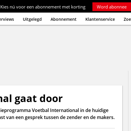
Kies nú voor een abonnement met korting
Word abonnee
erviews
Uitgelegd
Abonnement
Klantenservice
Zoe
nal gaat door
sieprogramma Voetbal International in de huidige
omst van een gesprek tussen de zender en de makers.