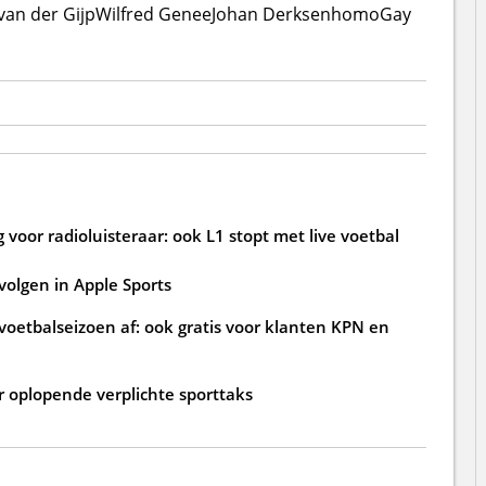
van der Gijp
Wilfred Genee
Johan Derksen
homo
Gay
voor radioluisteraar: ook L1 stopt met live voetbal
volgen in Apple Sports
voetbalseizoen af: ook gratis voor klanten KPN en
r oplopende verplichte sporttaks