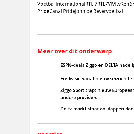
Voetbal International
RTL 7
RTL7
VI
VItv
René 
Pride
Canal Pride
John de Bever
voetbal
Meer over dit onderwerp
ESPN-deals Ziggo en DELTA nadelig 
Eredivisie vanaf nieuw seizoen te 
Ziggo Sport trapt nieuw Europees 
andere providers
De tv-markt staat op klappen doo