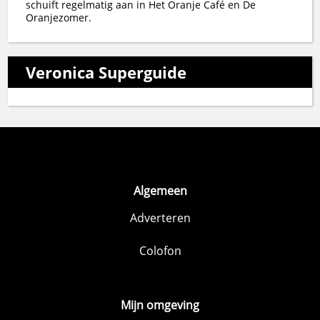
schuift regelmatig aan in Het Oranje Café en De
Oranjezomer.
Veronica Superguide
Algemeen
Adverteren
Colofon
Mijn omgeving