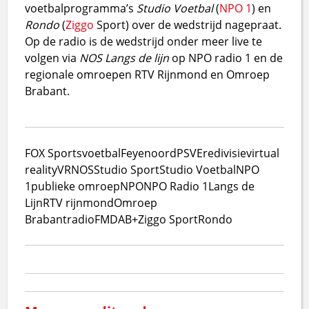
voetbalprogramma’s
Studio Voetbal
(
NPO 1
) en
Rondo
(
Ziggo
Sport) over de wedstrijd nagepraat.
Op de radio is de wedstrijd onder meer live te
volgen via
NOS Langs de lijn
op NPO radio 1 en de
regionale omroepen RTV Rijnmond en Omroep
Brabant.
FOX Sports
voetbal
Feyenoord
PSV
Eredivisie
virtual
reality
VR
NOS
Studio Sport
Studio Voetbal
NPO
1
publieke omroep
NPO
NPO Radio 1
Langs de
Lijn
RTV rijnmond
Omroep
Brabant
radio
FM
DAB+
Ziggo Sport
Rondo