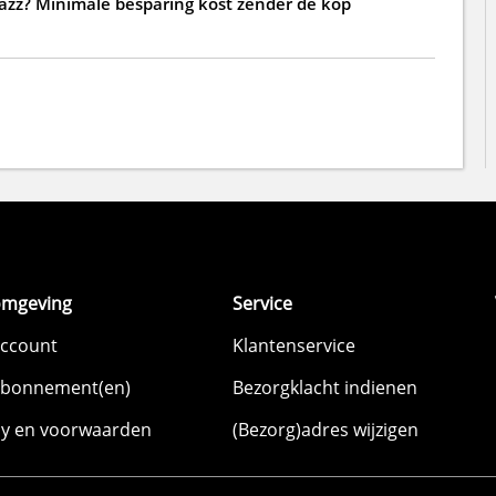
jazz? Minimale besparing kost zender de kop
omgeving
Service
account
Klantenservice
abonnement(en)
Bezorgklacht indienen
cy en voorwaarden
(Bezorg)adres wijzigen