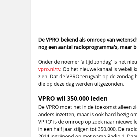
De VPRO, bekend als omroep van wetensc
nog een aantal radioprogramma's, maar beg
Onder de noemer 'altijd zondag' is het ni
vpro.nl/tv
. Op het nieuwe kanaal is wekeli
zien. Dat de VPRO terugvalt op de zondag 
die op deze dag werden uitgezonden.
VPRO wil 350.000 leden
De VPRO moet het in de toekomst alleen z
anders inzetten, maar is ook hard bezig o
VPRO’ is de omroep op zoek naar nieuwe led
in een half jaar stijgen tot 350.000, De r
2014 ingrijpend op met name Radio 1. Daa