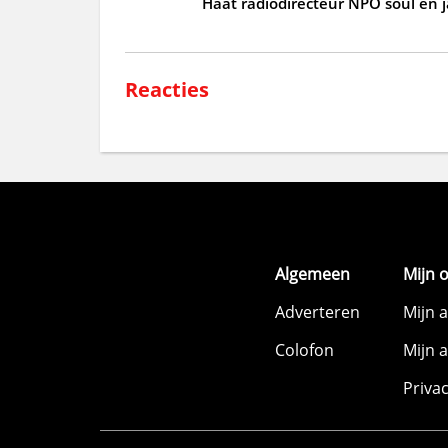
Haat radiodirecteur NPO soul en 
Reacties
Algemeen
Mijn 
Adverteren
Mijn 
Colofon
Mijn 
Priva