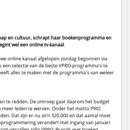
hap en cultuur, schrapt haar boekenprogramma en
int wel een online tv-kanaal
.
euwe online kanaal afgelopen zondag begonnen via
jks een selectie van de beste VPRO-programma's te
heeft alles te maken met de programma's van weleer
ien te redden. De omroep gaat daarom het budget
m meer leden te werven. Onder het motto ‘PRO
en. Dat zijn er nu zo’n 320.000 en dat aantal moet
adioprogrammering verandert met ingang van januari
rom vervallen
Villa VPRO, Brands met boeken,