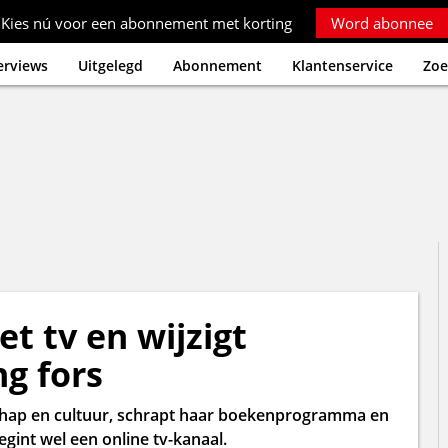
Kies nú voor een abonnement met korting
Word abonnee
erviews
Uitgelegd
Abonnement
Klantenservice
Zoe
t tv en wijzigt
g fors
hap en cultuur, schrapt haar boekenprogramma en
int wel een online tv-kanaal.