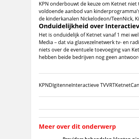
KPN onderbouwt de keuze om Ketnet niet t
voldoende aanbod van kinderprogramma’s vi
de kinderkanalen Nickelodeon/TeenNick, K
Onduidelijkheid over Interactieve
Het is onduidelijk of Ketnet vanaf 1 mei wel
Media – dat via glasvezelnetwerk tv- en ra
niets over de eventuele toevoeging van Ke
hebben beide bedrijven nog geen antwoor
KPN
DIgitenne
Interactieve TV
VRT
Ketnet
Can
Meer over dit onderwerp
Providers behandelen klanten niet