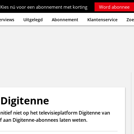
Kies nú voor een abonnement met korting
Word abonnee
erviews
Uitgelegd
Abonnement
Klantenservice
Zoe
 Digitenne
itief niet op het televisieplatform Digitenne van
ef aan Digitenne-abonnees laten weten.