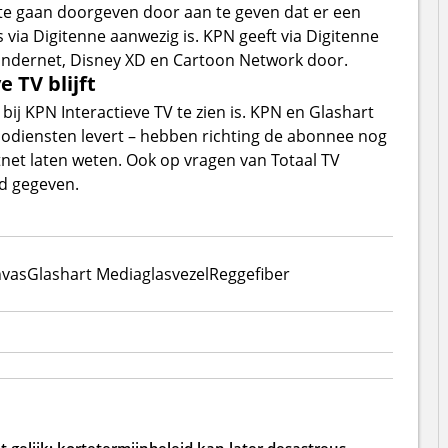
e gaan doorgeven door aan te geven dat er een
a Digitenne aanwezig is. KPN geeft via Digitenne
indernet, Disney XD en Cartoon Network door.
 TV blijft
 bij KPN Interactieve TV te zien is. KPN en Glashart
diodiensten levert – hebben richting de abonnee nog
tnet laten weten. Ook op vragen van Totaal TV
d gegeven.
vas
Glashart Media
glasvezel
Reggefiber
 gelijk: kortetermijnbeleid kan later desastreus