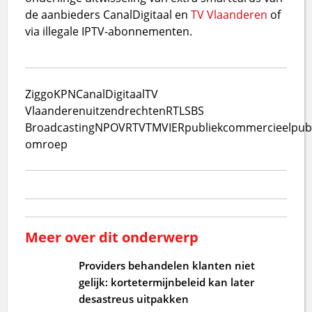
de aanbieders CanalDigitaal en
TV Vlaanderen
of
via illegale IPTV-abonnementen.
Ziggo
KPN
CanalDigitaal
TV
Vlaanderen
uitzendrechten
RTL
SBS
Broadcasting
NPO
VRT
VTM
VIER
publiek
commercieel
pub
omroep
Meer over dit onderwerp
Providers behandelen klanten niet
gelijk: kortetermijnbeleid kan later
desastreus uitpakken