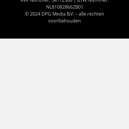
NL810828662B01
© 2024 DPG Media B.V. – alle rechten
voorbehouden