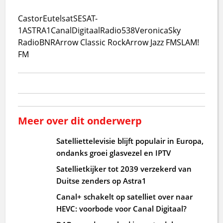
Castor
Eutelsat
SESAT-
1
ASTRA1
CanalDigitaal
Radio538
Veronica
Sky
Radio
BNR
Arrow Classic Rock
Arrow Jazz FM
SLAM!
FM
Meer over dit onderwerp
Satelliettelevisie blijft populair in Europa,
ondanks groei glasvezel en IPTV
Satellietkijker tot 2039 verzekerd van
Duitse zenders op Astra1
Canal+ schakelt op satelliet over naar
HEVC: voorbode voor Canal Digitaal?