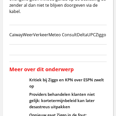
zender al dan niet te blijven doorgeven via de
kabel.
Caiway
Weer
Verkeer
Meteo Consult
Delta
UPC
Ziggo
Meer over dit onderwerp
Kritiek bij Ziggo en KPN over ESPN zwelt
op
Providers behandelen klanten niet
gelijk: kortetermijnbeleid kan later
desastreus uitpakken
Opnieuw gaat Ziggo in de fout: