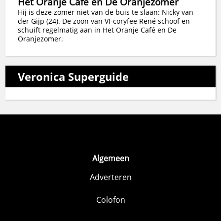
Het Oranje Café en De Oranjezomer
Hij is deze zomer niet van de buis te slaan: Nicky van
der Gijp (24). De zoon van VI-coryfee René schoof en
schuift regelmatig aan in Het Oranje Café en De
Oranjezomer.
Veronica Superguide
Algemeen
Adverteren
Colofon