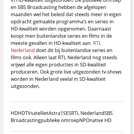
en SBS Broadcasting hebben de afgelopen
maanden wel het beleid dat steeds meer in eigen
opdracht gemaakte programma’s en series in
HD-kwaliteit worden opgenomen. Daarnaast
koopt men buitenlandse series en films in de
meeste gevallen in HD-kwaliteit aan.
RTL
Nederland
doet dit bij buitenlandse series en
films ook. Alleen laat RTL Nederland nog steeds
vrijwel alle eigen producties in SD-kwaliteit
produceren. Ook grote live uitgezonden tv-shows
worden in Nederland veelal in SD-kwaliteit
uitgezonden.
HD
HDTV
satelliet
Astra1
SES
RTL Nederland
SBS
Broadcasting
publieke omroep
NPO
native HD