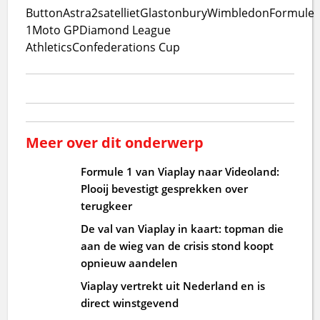
Button
Astra2
satelliet
Glastonbury
Wimbledon
Formule
1
Moto GP
Diamond League
Athletics
Confederations Cup
Meer over dit onderwerp
Formule 1 van Viaplay naar Videoland:
Plooij bevestigt gesprekken over
terugkeer
De val van Viaplay in kaart: topman die
aan de wieg van de crisis stond koopt
opnieuw aandelen
Viaplay vertrekt uit Nederland en is
direct winstgevend