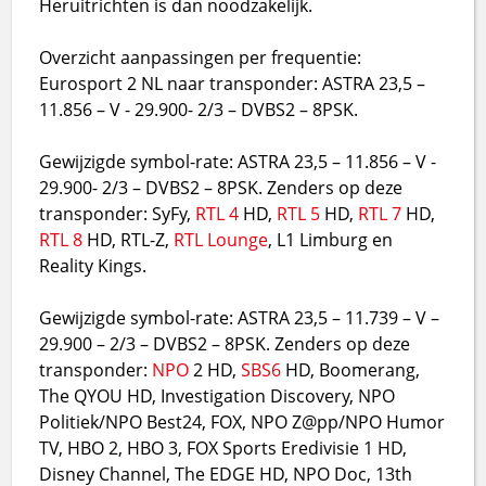
Heruitrichten is dan noodzakelijk.
Overzicht aanpassingen per frequentie:
Eurosport 2 NL naar transponder: ASTRA 23,5 –
11.856 – V - 29.900- 2/3 – DVBS2 – 8PSK.
Gewijzigde symbol-rate: ASTRA 23,5 – 11.856 – V -
29.900- 2/3 – DVBS2 – 8PSK. Zenders op deze
transponder: SyFy,
RTL 4
HD,
RTL 5
HD,
RTL 7
HD,
RTL 8
HD, RTL-Z,
RTL Lounge
, L1 Limburg en
Reality Kings.
Gewijzigde symbol-rate: ASTRA 23,5 – 11.739 – V –
29.900 – 2/3 – DVBS2 – 8PSK. Zenders op deze
transponder:
NPO
2 HD,
SBS6
HD, Boomerang,
The QYOU HD, Investigation Discovery, NPO
Politiek/NPO Best24, FOX, NPO Z@pp/NPO Humor
TV, HBO 2, HBO 3, FOX Sports Eredivisie 1 HD,
Disney Channel, The EDGE HD, NPO Doc, 13th