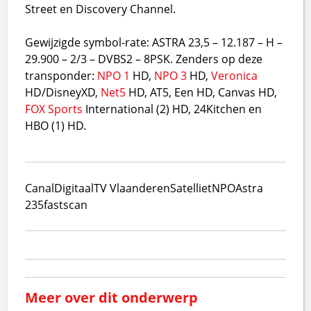
Street en Discovery Channel.
Gewijzigde symbol-rate: ASTRA 23,5 – 12.187 – H –
29.900 – 2/3 – DVBS2 – 8PSK. Zenders op deze
transponder:
NPO 1
HD,
NPO 3
HD,
Veronica
HD/DisneyXD,
Net5
HD, AT5, Een HD, Canvas HD,
FOX Sports
International (2) HD, 24Kitchen en
HBO (1) HD.
CanalDigitaal
TV Vlaanderen
Satelliet
NPO
Astra
23
5
fastscan
Meer over dit onderwerp